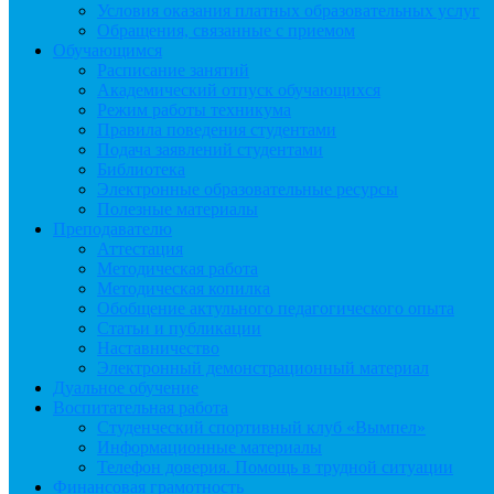
Условия оказания платных образовательных услуг
Обращения, связанные с приемом
Обучающимся
Расписание занятий
Академический отпуск обучающихся
Режим работы техникума
Правила поведения студентами
Подача заявлений студентами
Библиотека
Электронные образовательные ресурсы
Полезные материалы
Преподавателю
Аттестация
Методическая работа
Методическая копилка
Обобщение актульного педагогического опыта
Статьи и публикации
Наставничество
Электронный демонстрационный материал
Дуальное обучение
Воспитательная работа
Студенческий спортивный клуб «Вымпел»
Информационные материалы
Телефон доверия. Помощь в трудной ситуации
Финансовая грамотность