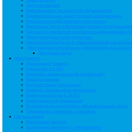
Лицензирование
Информация о численности обучающихся
Профессионально-общественная аккредитация
Финансово-хозяйственная деятельность
Вакантные места для приема (перевода) обучающих
Сведение о движении контингента обучающихся, чи
Международное сотрудничество
Организация питания в образовательной организац
«Материально-техническое обеспечение и оснащенн
Доступная среда
Абитуриенту
Мониторинг приема
Обркредит в СПО
Перечень специальностей (профессий)
Правила приема
Вступительные испытания
Порядок прохождения медосмотра
Прием инвалидов и ЛОВЗ
Информация об общежитии
Условия оказания платных образовательных услуг
Обращения, связанные с приемом
Обучающимся
Расписание занятий
Академический отпуск обучающихся