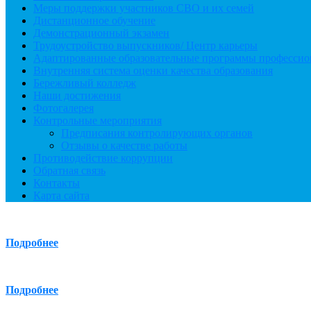
Меры поддержки участников СВО и их семей
Дистанционное обучение
Демонстрационный экзамен
Трудоустройство выпускников/ Центр карьеры
Адаптированные образовательные программы профессио
Внутренняя система оценки качества образования
Бережливый колледж
Наши достижения
Фотогалерея
Контрольные мероприятия
Предписания контролирующих органов
Отзывы о качестве работы
Противодействие коррупции
Обратная связь
Контакты
Карта сайта
Подробнее
Подробнее