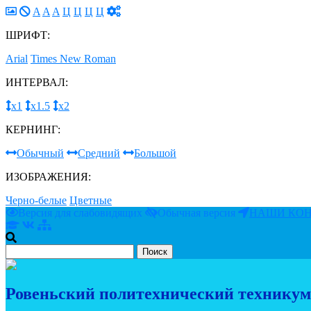
A
A
A
Ц
Ц
Ц
Ц
ШРИФТ:
Arial
Times New Roman
ИНТЕРВАЛ:
х1
х1.5
х2
КЕРНИНГ:
Обычный
Средний
Большой
ИЗОБРАЖЕНИЯ:
Черно-белые
Цветные
Версия для слабовидящих
Обычная версия
НАШИ КО
Ровеньский политехнический техникум