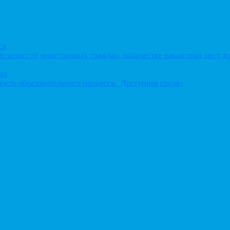
ся
сленности иностранных граждан, количестве вакантных мест дл
ии
ость образовательного процесса. Доступная среда»