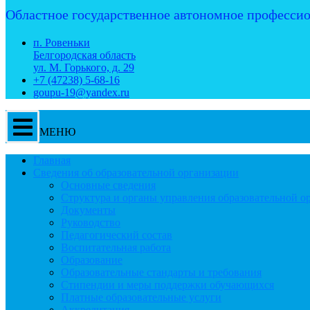
Областное государственное автономное профессио
п. Ровеньки
Белгородская область
ул. М. Горького, д. 29
+7 (47238) 5-68-16
goupu-19@yandex.ru
МЕНЮ
Главная
Сведения об образовательной организации
Основные сведения
Структура и органы управления образовательной о
Документы
Руководство
Педагогический состав
Воспитательная работа
Образование
Образовательные стандарты и требования
Стипендии и меры поддержки обучающихся
Платные образовательные услуги
Аккредитация