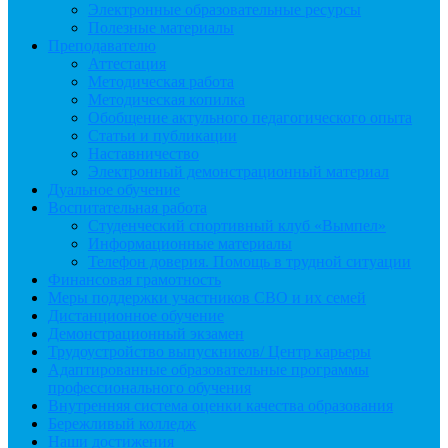
Электронные образовательные ресурсы
Полезные материалы
Преподавателю
Аттестация
Методическая работа
Методическая копилка
Обобщение актульного педагогического опыта
Статьи и публикации
Наставничество
Электронный демонстрационный материал
Дуальное обучение
Воспитательная работа
Студенческий спортивный клуб «Вымпел»
Информационные материалы
Телефон доверия. Помощь в трудной ситуации
Финансовая грамотность
Меры поддержки участников СВО и их семей
Дистанционное обучение
Демонстрационный экзамен
Трудоустройство выпускников/ Центр карьеры
Адаптированные образовательные программы
профессионального обучения
Внутренняя система оценки качества образования
Бережливый колледж
Наши достижения