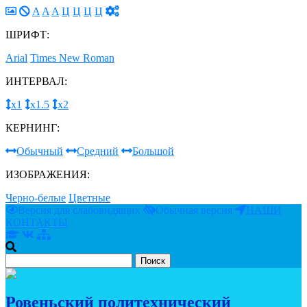
A
A
A
Ц
Ц
Ц
Ц
ШРИФТ:
Arial
Times New Roman
ИНТЕРВАЛ:
х1
х1.5
х2
КЕРНИНГ:
Обычный
Средний
Большой
ИЗОБРАЖЕНИЯ:
Черно-белые
Цветные
Версия для слабовидящих
Обычная версия
НАШИ
КОНТАКТЫ
Ровеньский политехнический