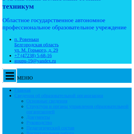
техникум
Областное государственное автономное
профессиональное образовательное учреждение
п. Ровеньки
Белгородская область
ул. М. Горького, д. 29
+7 (47238) 5-68-16
goupu-19@yandex.ru
МЕНЮ
Главная
Сведения об образовательной организации
Основные сведения
Структура и органы управления образовательной
организацией
Документы
Руководство
Педагогический состав
Воспитательная работа