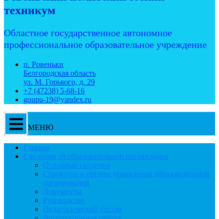
техникум
Областное государственное автономное
профессиональное образовательное учреждение
п. Ровеньки
Белгородская область
ул. М. Горького, д. 29
+7 (47238) 5-68-16
goupu-19@yandex.ru
МЕНЮ
Главная
Сведения об образовательной организации
Основные сведения
Структура и органы управления образовательной
организацией
Документы
Руководство
Педагогический состав
Воспитательная работа