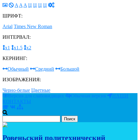
A
A
A
Ц
Ц
Ц
Ц
ШРИФТ:
Arial
Times New Roman
ИНТЕРВАЛ:
х1
х1.5
х2
КЕРНИНГ:
Обычный
Средний
Большой
ИЗОБРАЖЕНИЯ:
Черно-белые
Цветные
Версия для слабовидящих
Обычная версия
НАШИ
КОНТАКТЫ
Ровеньский политехнический