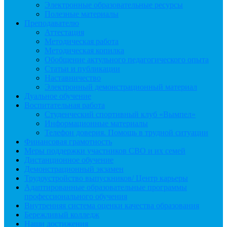
Электронные образовательные ресурсы
Полезные материалы
Преподавателю
Аттестация
Методическая работа
Методическая копилка
Обобщение актульного педагогического опыта
Статьи и публикации
Наставничество
Электронный демонстрационный материал
Дуальное обучение
Воспитательная работа
Студенческий спортивный клуб «Вымпел»
Информационные материалы
Телефон доверия. Помощь в трудной ситуации
Финансовая грамотность
Меры поддержки участников СВО и их семей
Дистанционное обучение
Демонстрационный экзамен
Трудоустройство выпускников/ Центр карьеры
Адаптированные образовательные программы
профессионального обучения
Внутренняя система оценки качества образования
Бережливый колледж
Наши достижения