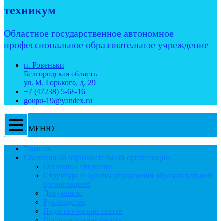
техникум
Областное государственное автономное
профессиональное образовательное учреждение
п. Ровеньки
Белгородская область
ул. М. Горького, д. 29
+7 (47238) 5-68-16
goupu-19@yandex.ru
МЕНЮ
Главная
Сведения об образовательной организации
Основные сведения
Структура и органы управления образовательной
организацией
Документы
Руководство
Педагогический состав
Воспитательная работа