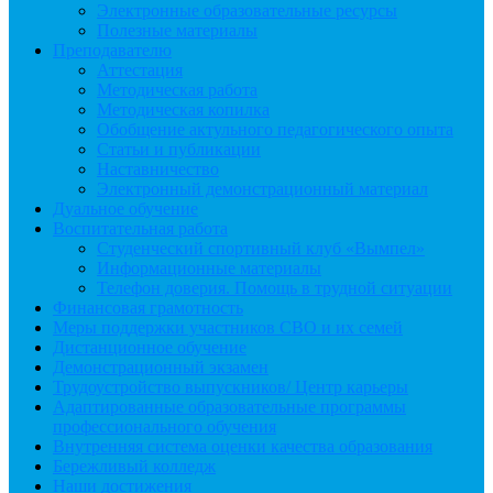
Электронные образовательные ресурсы
Полезные материалы
Преподавателю
Аттестация
Методическая работа
Методическая копилка
Обобщение актульного педагогического опыта
Статьи и публикации
Наставничество
Электронный демонстрационный материал
Дуальное обучение
Воспитательная работа
Студенческий спортивный клуб «Вымпел»
Информационные материалы
Телефон доверия. Помощь в трудной ситуации
Финансовая грамотность
Меры поддержки участников СВО и их семей
Дистанционное обучение
Демонстрационный экзамен
Трудоустройство выпускников/ Центр карьеры
Адаптированные образовательные программы
профессионального обучения
Внутренняя система оценки качества образования
Бережливый колледж
Наши достижения