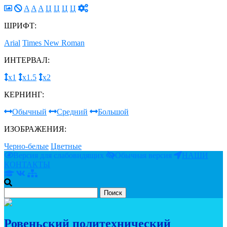
A
A
A
Ц
Ц
Ц
Ц
ШРИФТ:
Arial
Times New Roman
ИНТЕРВАЛ:
х1
х1.5
х2
КЕРНИНГ:
Обычный
Средний
Большой
ИЗОБРАЖЕНИЯ:
Черно-белые
Цветные
Версия для слабовидящих
Обычная версия
НАШИ
КОНТАКТЫ
Ровеньский политехнический